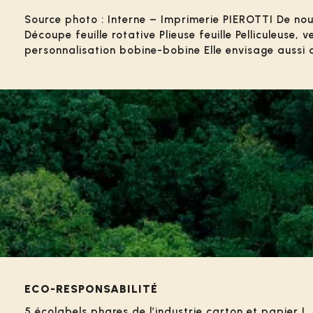
Source photo : Interne – Imprimerie PIEROTTI De nouv
Découpe feuille rotative Plieuse feuille Pelliculeus
personnalisation bobine-bobine Elle envisage aussi de
ECO-RESPONSABILITÉ
5 écolabels phares de l’industrie carton et papier !