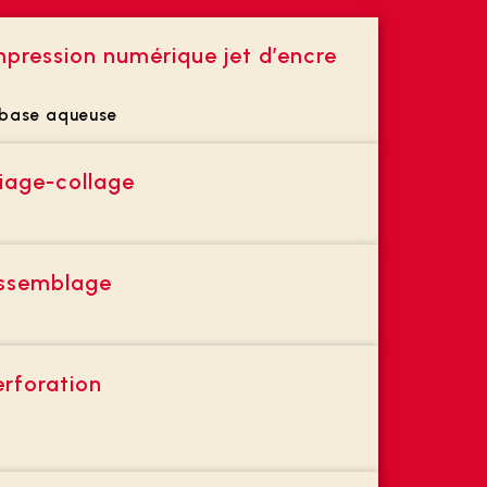
mpression numérique jet d’encre
base aqueuse
liage-collage
ssemblage
erforation