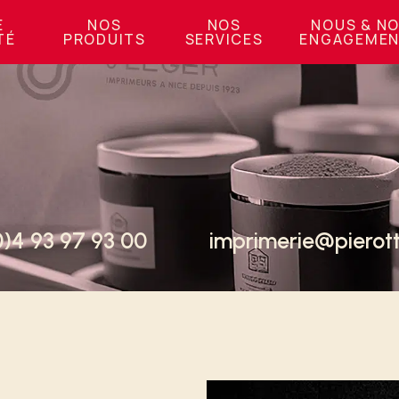
E
NOS
NOS
NOUS & N
TÉ
PRODUITS
SERVICES
ENGAGEME
0)4 93 97 93 00
imprimerie@pierotti