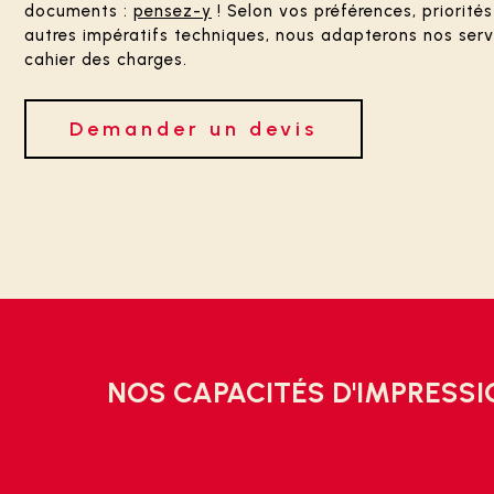
documents :
pensez-y
! Selon vos préférences, priorité
autres impératifs techniques, nous adapterons nos servi
cahier des charges.
Demander un devis
NOS CAPACITÉS D'IMPRESS