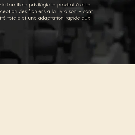
 familiale privilégie la proximité et la
eption des fichiers à la livraison – sont
lité totale et une adaptation rapide aux