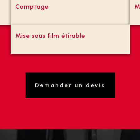
Comptage
M
Mise sous film étirable
Demander un devis