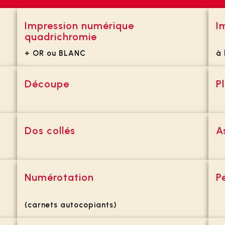
Impression numérique
I
quadrichromie
+ OR ou BLANC
à 
Découpe
P
Dos collés
A
Numérotation
P
(carnets autocopiants)