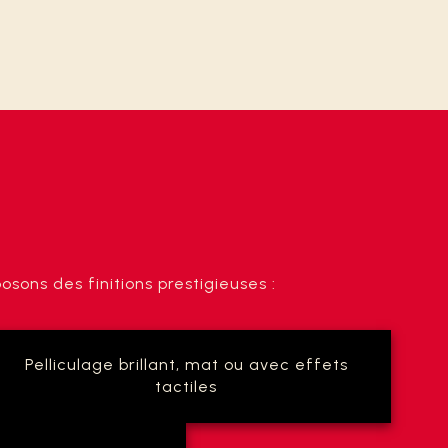
sons des finitions prestigieuses :
Pelliculage brillant, mat ou avec effets
tactiles