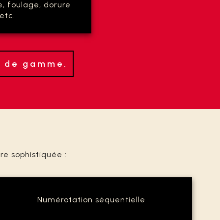
 foulage, dorure
etc.
te de gamme.
re sophistiquée :
Numérotation séquentielle